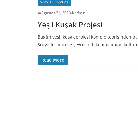
SIYASET
YAZILAR
Ağustos 31, 2023
admin
Yeşil Kuşak Projesi
Bugün yeşil kuşak projesi komplo teorisinden 
Sovyetlerin içi ve çevresindeki müslüman kültürd
Read More