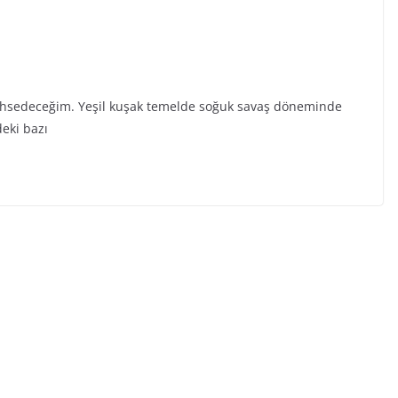
bahsedeceğim. Yeşil kuşak temelde soğuk savaş döneminde
eki bazı