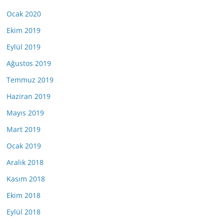
Ocak 2020
Ekim 2019
Eylül 2019
Ağustos 2019
Temmuz 2019
Haziran 2019
Mayıs 2019
Mart 2019
Ocak 2019
Aralık 2018
Kasım 2018
Ekim 2018
Eylül 2018