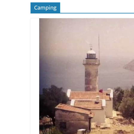
Camping