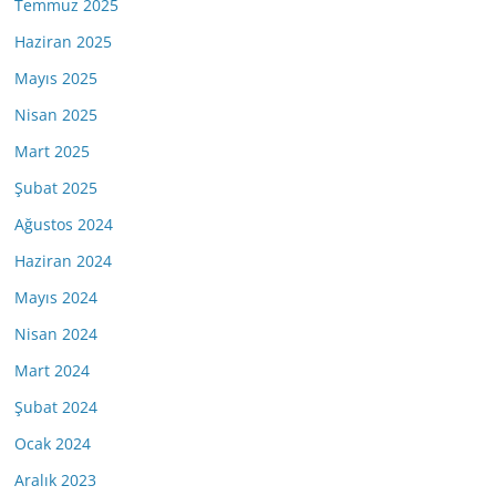
Temmuz 2025
Haziran 2025
Mayıs 2025
Nisan 2025
Mart 2025
Şubat 2025
Ağustos 2024
Haziran 2024
Mayıs 2024
Nisan 2024
Mart 2024
Şubat 2024
Ocak 2024
Aralık 2023