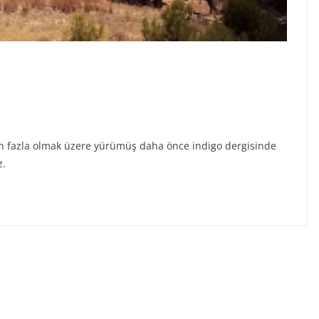
n fazla olmak üzere yürümüş daha önce indigo dergisinde
z.