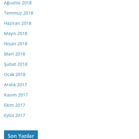
Ağustos 2018
Temmuz 2018
Haziran 2018
Mayıs 2018
Nisan 2018
Mart 2018
Şubat 2018
Ocak 2018
Aralık 2017
Kasım 2017
Ekim 2017
Eylül 2017
Son Yazılar