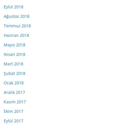
Eylül 2018
Ağustos 2018
Temmuz 2018
Haziran 2018
Mayıs 2018
Nisan 2018
Mart 2018
Şubat 2018
Ocak 2018
Aralık 2017
Kasım 2017
Ekim 2017
Eylül 2017