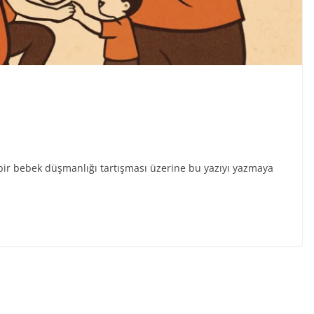
ir bebek düşmanlığı tartışması üzerine bu yazıyı yazmaya