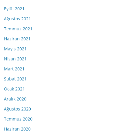
Eylül 2021
Ağustos 2021
Temmuz 2021
Haziran 2021
Mayıs 2021
Nisan 2021
Mart 2021
Şubat 2021
Ocak 2021
Aralık 2020
Ağustos 2020
Temmuz 2020
Haziran 2020