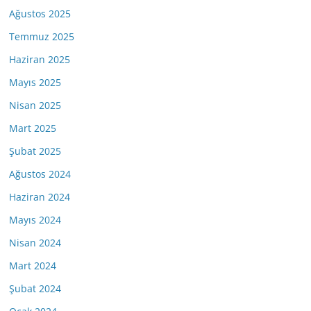
Ağustos 2025
Temmuz 2025
Haziran 2025
Mayıs 2025
Nisan 2025
Mart 2025
Şubat 2025
Ağustos 2024
Haziran 2024
Mayıs 2024
Nisan 2024
Mart 2024
Şubat 2024