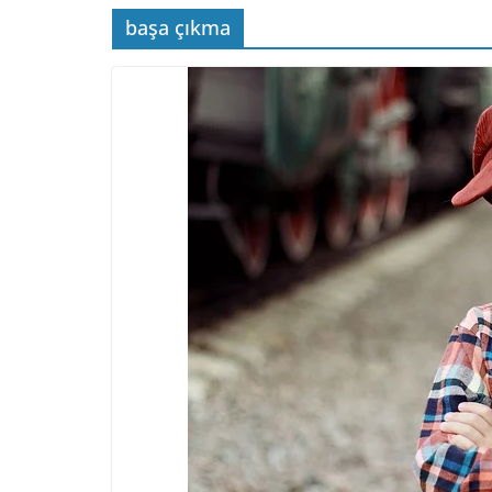
başa çıkma