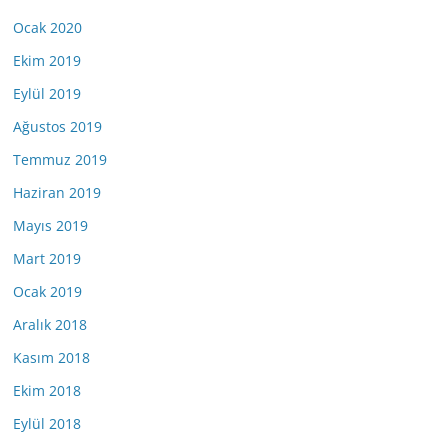
Ocak 2020
Ekim 2019
Eylül 2019
Ağustos 2019
Temmuz 2019
Haziran 2019
Mayıs 2019
Mart 2019
Ocak 2019
Aralık 2018
Kasım 2018
Ekim 2018
Eylül 2018