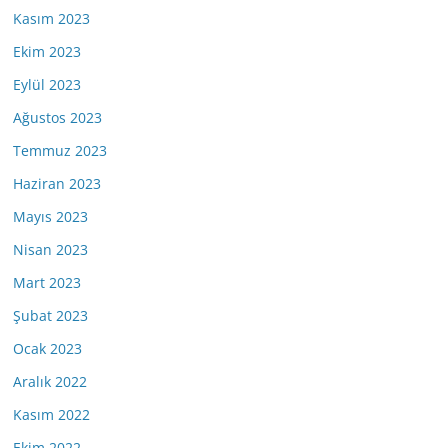
Kasım 2023
Ekim 2023
Eylül 2023
Ağustos 2023
Temmuz 2023
Haziran 2023
Mayıs 2023
Nisan 2023
Mart 2023
Şubat 2023
Ocak 2023
Aralık 2022
Kasım 2022
Ekim 2022