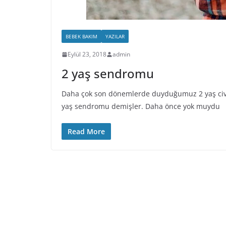
BEBEK BAKIM
YAZILAR
Eylül 23, 2018
admin
2 yaş sendromu
Daha çok son dönemlerde duyduğumuz 2 yaş civa
yaş sendromu demişler. Daha önce yok muydu
Read More