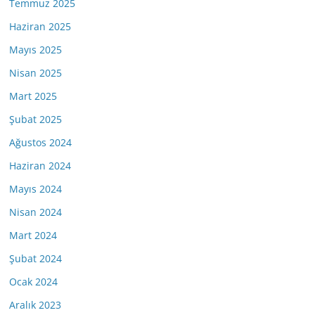
Temmuz 2025
Haziran 2025
Mayıs 2025
Nisan 2025
Mart 2025
Şubat 2025
Ağustos 2024
Haziran 2024
Mayıs 2024
Nisan 2024
Mart 2024
Şubat 2024
Ocak 2024
Aralık 2023