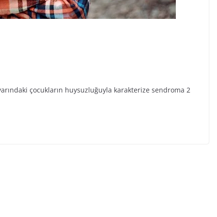
rındaki çocukların huysuzluğuyla karakterize sendroma 2