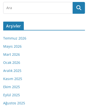
Arşivler
Temmuz 2026
Mayıs 2026
Mart 2026
Ocak 2026
Aralık 2025
Kasım 2025
Ekim 2025
Eylül 2025
Ağustos 2025