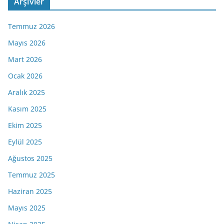
Arşivler
Temmuz 2026
Mayıs 2026
Mart 2026
Ocak 2026
Aralık 2025
Kasım 2025
Ekim 2025
Eylül 2025
Ağustos 2025
Temmuz 2025
Haziran 2025
Mayıs 2025