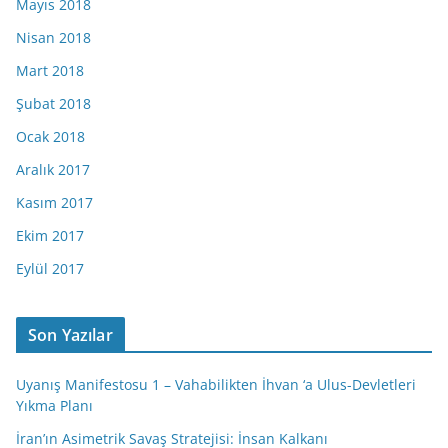
Mayıs 2018
Nisan 2018
Mart 2018
Şubat 2018
Ocak 2018
Aralık 2017
Kasım 2017
Ekim 2017
Eylül 2017
Son Yazılar
Uyanış Manifestosu 1 – Vahabilikten İhvan ‘a Ulus-Devletleri
Yıkma Planı
İran’ın Asimetrik Savaş Stratejisi: İnsan Kalkanı