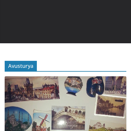
Avusturya