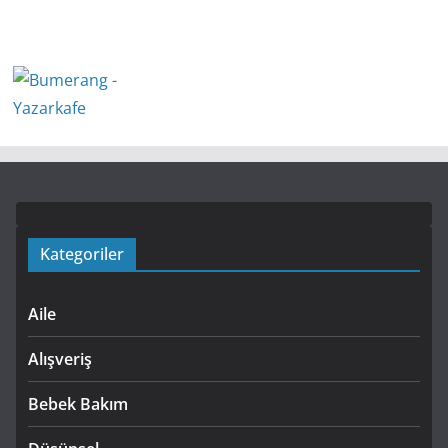
Kategoriler
Aile
Alışveriş
Bebek Bakım