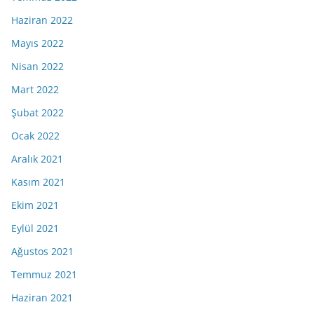
Haziran 2022
Mayıs 2022
Nisan 2022
Mart 2022
Şubat 2022
Ocak 2022
Aralık 2021
Kasım 2021
Ekim 2021
Eylül 2021
Ağustos 2021
Temmuz 2021
Haziran 2021