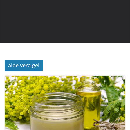
aloe vera gel