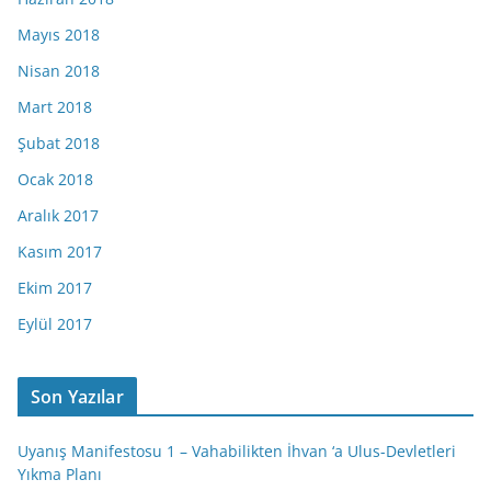
Mayıs 2018
Nisan 2018
Mart 2018
Şubat 2018
Ocak 2018
Aralık 2017
Kasım 2017
Ekim 2017
Eylül 2017
Son Yazılar
Uyanış Manifestosu 1 – Vahabilikten İhvan ‘a Ulus-Devletleri
Yıkma Planı