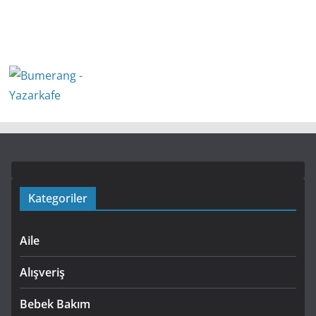
Kategoriler
Aile
Alışveriş
Bebek Bakım