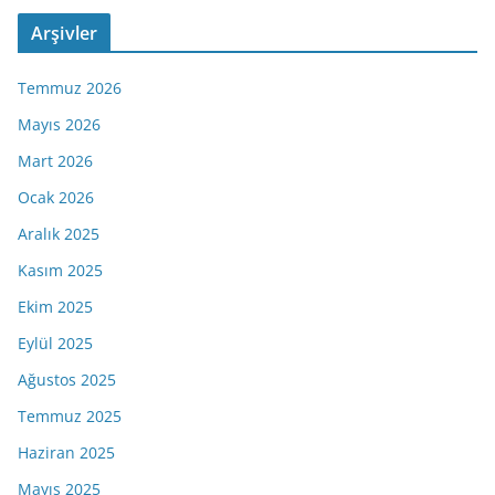
Arşivler
Temmuz 2026
Mayıs 2026
Mart 2026
Ocak 2026
Aralık 2025
Kasım 2025
Ekim 2025
Eylül 2025
Ağustos 2025
Temmuz 2025
Haziran 2025
Mayıs 2025