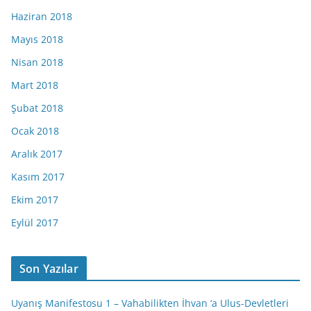
Haziran 2018
Mayıs 2018
Nisan 2018
Mart 2018
Şubat 2018
Ocak 2018
Aralık 2017
Kasım 2017
Ekim 2017
Eylül 2017
Son Yazılar
Uyanış Manifestosu 1 – Vahabilikten İhvan ‘a Ulus-Devletleri