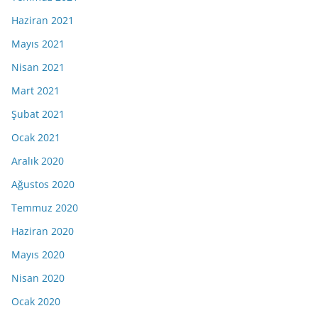
Haziran 2021
Mayıs 2021
Nisan 2021
Mart 2021
Şubat 2021
Ocak 2021
Aralık 2020
Ağustos 2020
Temmuz 2020
Haziran 2020
Mayıs 2020
Nisan 2020
Ocak 2020