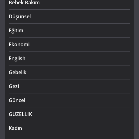
Bebek Bakım
Düşünsel
Eğitim
Ekonomi
English
Gebelik
Gezi
Güncel
GUZELLIK
Kadın