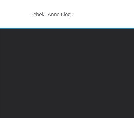
Skip
to
Bebekli Anne Blogu
content