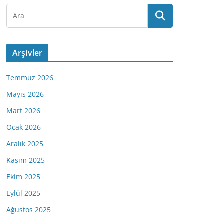
Arşivler
Temmuz 2026
Mayıs 2026
Mart 2026
Ocak 2026
Aralık 2025
Kasım 2025
Ekim 2025
Eylül 2025
Ağustos 2025