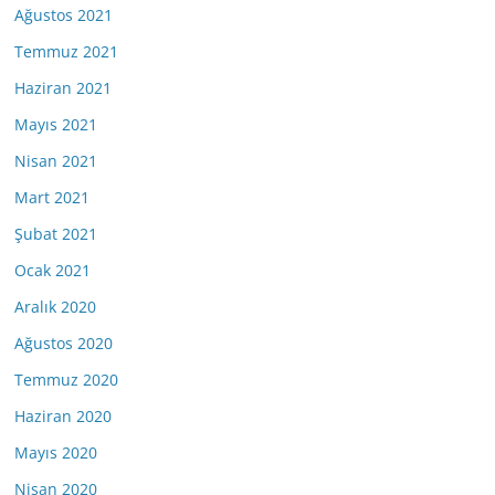
Ağustos 2021
Temmuz 2021
Haziran 2021
Mayıs 2021
Nisan 2021
Mart 2021
Şubat 2021
Ocak 2021
Aralık 2020
Ağustos 2020
Temmuz 2020
Haziran 2020
Mayıs 2020
Nisan 2020