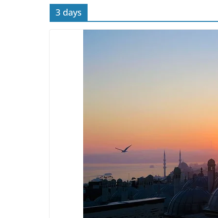
3 days