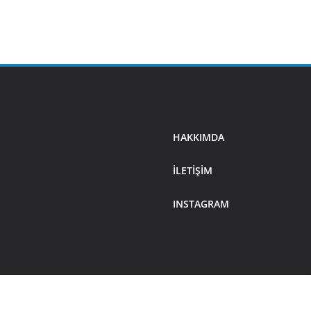
HAKKIMDA
ILETIŞIM
INSTAGRAM