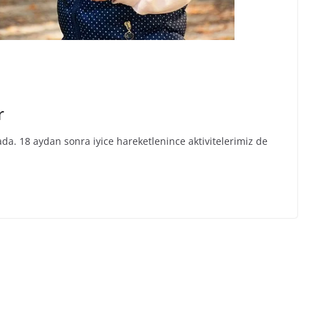
r
ada. 18 aydan sonra iyice hareketlenince aktivitelerimiz de