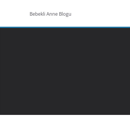
Skip
to
Bebekli Anne Blogu
content