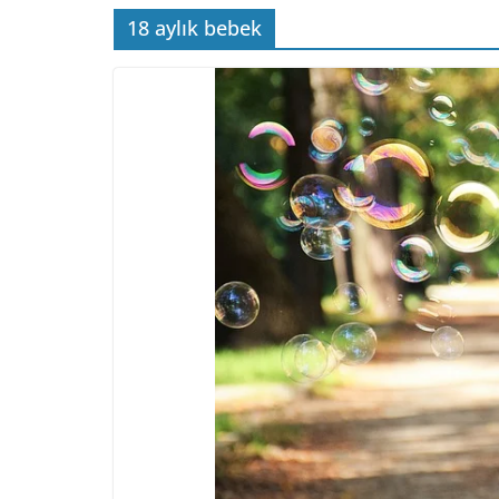
18 aylık bebek