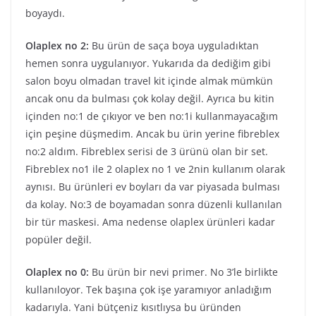
boyaydı.
Olaplex no 2:
Bu ürün de saça boya uyguladıktan
hemen sonra uygulanıyor. Yukarıda da dediğim gibi
salon boyu olmadan travel kit içinde almak mümkün
ancak onu da bulması çok kolay değil. Ayrıca bu kitin
içinden no:1 de çıkıyor ve ben no:1i kullanmayacağım
için peşine düşmedim. Ancak bu ürin yerine fibreblex
no:2 aldım. Fibreblex serisi de 3 ürünü olan bir set.
Fibreblex no1 ile 2 olaplex no 1 ve 2nin kullanım olarak
aynısı. Bu ürünleri ev boyları da var piyasada bulması
da kolay. No:3 de boyamadan sonra düzenli kullanılan
bir tür maskesi. Ama nedense olaplex ürünleri kadar
popüler değil.
Olaplex no 0:
Bu ürün bir nevi primer. No 3’le birlikte
kullanıloyor. Tek başına çok işe yaramıyor anladığım
kadarıyla. Yani bütçeniz kısıtlıysa bu üründen