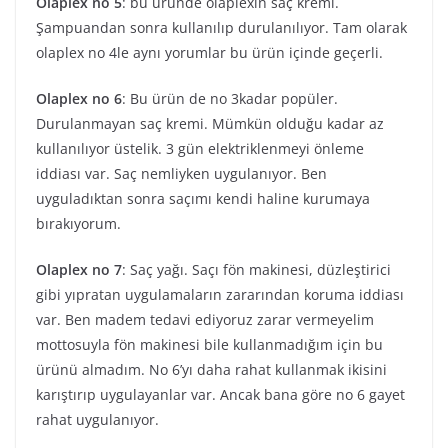
Olaplex no 5
: bu üründe olaplexin saç kremi.
Şampuandan sonra kullanılıp durulanılıyor. Tam olarak
olaplex no 4le aynı yorumlar bu ürün içinde geçerli.
Olaplex no 6
: Bu ürün de no 3kadar popüler.
Durulanmayan saç kremi. Mümkün olduğu kadar az
kullanılıyor üstelik. 3 gün elektriklenmeyi önleme
iddiası var. Saç nemliyken uygulanıyor. Ben
uyguladıktan sonra saçımı kendi haline kurumaya
bırakıyorum.
Olaplex no 7
: Saç yağı. Saçı fön makinesi, düzleştirici
gibi yıpratan uygulamaların zararından koruma iddiası
var. Ben madem tedavi ediyoruz zarar vermeyelim
mottosuyla fön makinesi bile kullanmadığım için bu
ürünü almadım. No 6’yı daha rahat kullanmak ikisini
karıştırıp uygulayanlar var. Ancak bana göre no 6 gayet
rahat uygulanıyor.