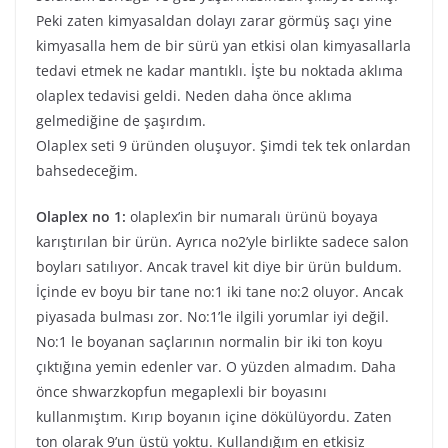
Peki zaten kimyasaldan dolayı zarar görmüş saçı yine
kimyasalla hem de bir sürü yan etkisi olan kimyasallarla
tedavi etmek ne kadar mantıklı. İşte bu noktada aklıma
olaplex tedavisi geldi. Neden daha önce aklıma
gelmediğine de şaşırdım.
Olaplex seti 9 üründen oluşuyor. Şimdi tek tek onlardan
bahsedeceğim.
Olaplex no 1:
olaplex’in bir numaralı ürünü boyaya
karıştırılan bir ürün. Ayrıca no2’yle birlikte sadece salon
boyları satılıyor. Ancak travel kit diye bir ürün buldum.
İçinde ev boyu bir tane no:1 iki tane no:2 oluyor. Ancak
piyasada bulması zor. No:1’le ilgili yorumlar iyi değil.
No:1 le boyanan saçlarının normalin bir iki ton koyu
çıktığına yemin edenler var. O yüzden almadım. Daha
önce shwarzkopfun megaplexli bir boyasını
kullanmıştım. Kırıp boyanın içine dökülüyordu. Zaten
ton olarak 9’un üstü yoktu. Kullandığım en etkisiz