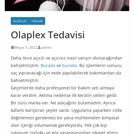
GUZELLIK
YAZILAR
Olaplex Tedavisi
Mayıs 5, 2022
admin
Daha önce açıcılı ve açıcısız nasıl sarışın olunacağından
bahsetmiştim.
Burada
ve
burada
. Bu işlemlerin sonucu
saç yıpranacağı için evde yapılabilecek bakımlardan da
bahsetmiştim.
Geçenlerde daha profesyonel bir bakım seti almaya
karar verdim. Aklıma nedense ilk keratin setleri geldi.
Bir sürü marka var. Ne alacağımı bulamadım. Ayrıca
kafamı karıştıran şeyler vardı. Uygulama yaparken cilde
değmemesi gerekmesi bir yana muhtemelen kimyasal
olan içeriği solumamak gerekiyordu. Pek çok kişi
solunum zorluğu ve göz yaşarmasından şikayet etmiş.