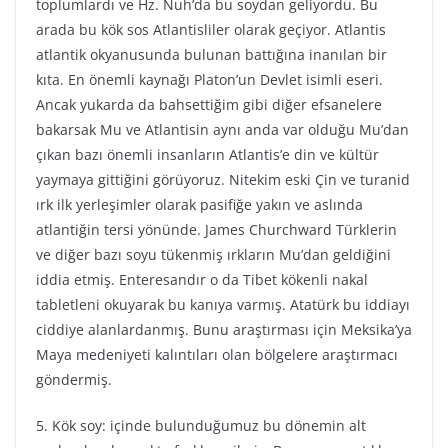
toplumlardı ve Hz. Nuh’da bu soydan geliyordu. Bu
arada bu kök sos Atlantisliler olarak geçiyor. Atlantis
atlantik okyanusunda bulunan battığına inanılan bir
kıta. En önemli kaynağı Platon’un Devlet isimli eseri.
Ancak yukarda da bahsettiğim gibi diğer efsanelere
bakarsak Mu ve Atlantisin aynı anda var olduğu Mu’dan
çıkan bazı önemli insanların Atlantis’e din ve kültür
yaymaya gittiğini görüyoruz. Nitekim eski Çin ve turanid
ırk ilk yerleşimler olarak pasifiğe yakın ve aslında
atlantiğin tersi yönünde. James Churchward Türklerin
ve diğer bazı soyu tükenmiş ırkların Mu’dan geldiğini
iddia etmiş. Enteresandır o da Tibet kökenli nakal
tabletleni okuyarak bu kanıya varmış. Atatürk bu iddiayı
ciddiye alanlardanmış. Bunu araştırması için Meksika’ya
Maya medeniyeti kalıntıları olan bölgelere araştırmacı
göndermiş.
5. Kök soy: içinde bulunduğumuz bu dönemin alt