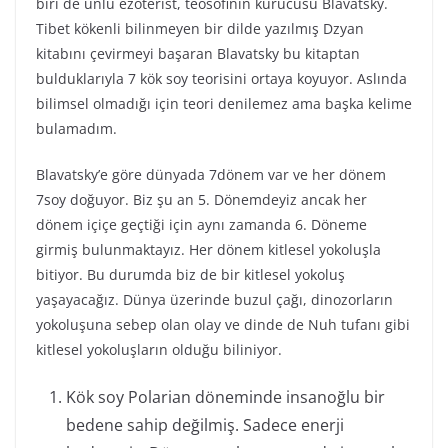
biri de ünlü ezoterist, teosofinin kurucusu Blavatsky.
Tibet kökenli bilinmeyen bir dilde yazılmış Dzyan
kitabını çevirmeyi başaran Blavatsky bu kitaptan
bulduklarıyla 7 kök soy teorisini ortaya koyuyor. Aslında
bilimsel olmadığı için teori denilemez ama başka kelime
bulamadım.
Blavatsky’e göre dünyada 7dönem var ve her dönem
7soy doğuyor. Biz şu an 5. Dönemdeyiz ancak her
dönem içiçe geçtiği için aynı zamanda 6. Döneme
girmiş bulunmaktayız. Her dönem kitlesel yokoluşla
bitiyor. Bu durumda biz de bir kitlesel yokoluş
yaşayacağız. Dünya üzerinde buzul çağı, dinozorların
yokoluşuna sebep olan olay ve dinde de Nuh tufanı gibi
kitlesel yokoluşların olduğu biliniyor.
Kök soy Polarian döneminde insanoğlu bir
bedene sahip değilmiş. Sadece enerji