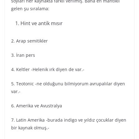
soyları her kaynakta farklı verilmiş. Bana en mantıklı
gelen şu sıralama:
Hint ve antik mısır
2. Arap semitikler
3. İran pers
4. Keltler -Helenik ırk diyen de var.-
5. Teotonic -ne olduğunu bilmiyorum avrupalılar diyen
var.-
6. Amerika ve Avustralya
7. Latin Amerika -burada indigo ve yıldız çocuklar diyen
bir kaynak olmuş.-