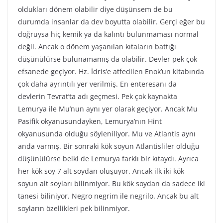
oldukları dönem olabilir diye düşünsem de bu
durumda insanlar da dev boyutta olabilir. Gerçi eğer bu
doğruysa hiç kemik ya da kalıntı bulunmaması normal
değil. Ancak o dönem yaşanılan kıtaların battığı
düşünülürse bulunamamış da olabilir. Devler pek çok
efsanede geçiyor. Hz. İdris’e atfedilen Enok’un kitabında
çok daha ayrıntılı yer verilmiş. En enteresanı da
devlerin Tevrat’ta adı geçmesi. Pek çok kaynakta
Lemurya ile Mu’nun aynı yer olarak geçiyor. Ancak Mu
Pasifik okyanusundayken, Lemurya’nın Hint
okyanusunda olduğu söyleniliyor. Mu ve Atlantis aynı
anda varmış. Bir sonraki kök soyun Atlantisliler olduğu
düşünülürse belki de Lemurya farklı bir kıtaydı. Ayrıca
her kök soy 7 alt soydan oluşuyor. Ancak ilk iki kök
soyun alt soyları bilinmiyor. Bu kök soydan da sadece iki
tanesi biliniyor. Negro negrim ile negrilo. Ancak bu alt
soyların özellikleri pek bilinmiyor.