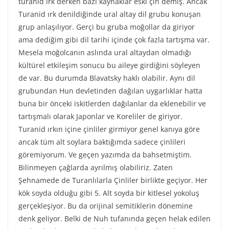
turanid ırk derken bazı kaynaklar eski çin demiş. Ancak
Turanid ırk denildiğinde ural altay dil grubu konuşan
grup anlaşılıyor. Gerçi bu gruba moğollar da giriyor
ama dediğim gibi dil tarihi içinde çok fazla tartışma var.
Mesela moğolcanın aslında ural altaydan olmadığı
kültürel etkileşim sonucu bu aileye girdiğini söyleyen
de var. Bu durumda Blavatsky haklı olabilir. Aynı dil
grubundan Hun devletinden dağılan uygarlıklar hatta
buna bir önceki iskitlerden dağılanlar da eklenebilir ve
tartışmalı olarak Japonlar ve Koreliler de giriyor.
Turanid ırkın içine çinliler girmiyor genel kanıya göre
ancak tüm alt soylara baktığımda sadece çinlileri
göremiyorum. Ve geçen yazımda da bahsetmiştim.
Bilinmeyen çağlarda ayrılmış olabiliriz. Zaten
Şehnamede de Turanlılarla Çinliler birlikte geçiyor. Her
kök soyda olduğu gibi 5. Alt soyda bir kitlesel yokoluş
gerçekleşiyor. Bu da orijinal semitiklerin dönemine
denk geliyor. Belki de Nuh tufanında geçen helak edilen