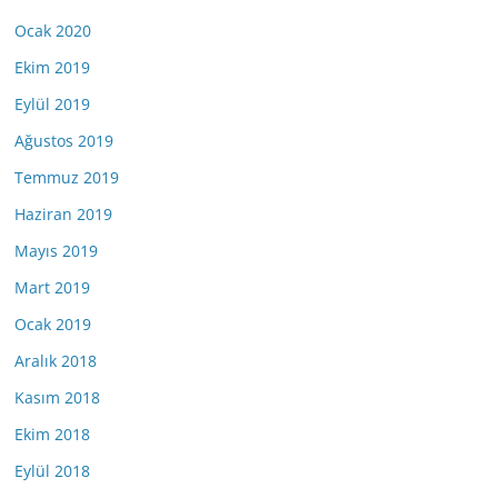
Ocak 2020
Ekim 2019
Eylül 2019
Ağustos 2019
Temmuz 2019
Haziran 2019
Mayıs 2019
Mart 2019
Ocak 2019
Aralık 2018
Kasım 2018
Ekim 2018
Eylül 2018