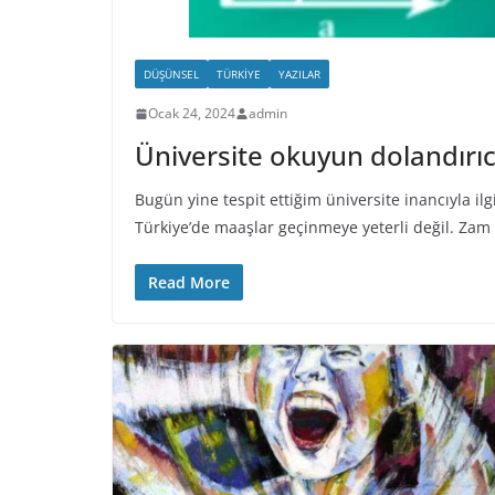
DÜŞÜNSEL
TÜRKIYE
YAZILAR
Ocak 24, 2024
admin
Üniversite okuyun dolandırıc
Bugün yine tespit ettiğim üniversite inancıyla i
Türkiye’de maaşlar geçinmeye yeterli değil. Zam 
Read More