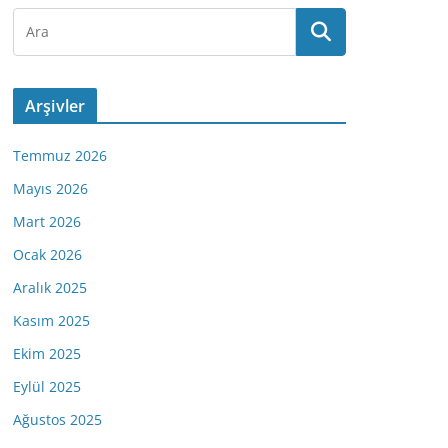
Arşivler
Temmuz 2026
Mayıs 2026
Mart 2026
Ocak 2026
Aralık 2025
Kasım 2025
Ekim 2025
Eylül 2025
Ağustos 2025