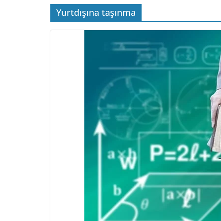
Yurtdışına taşınma