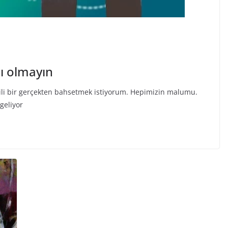
ı olmayın
lgili bir gerçekten bahsetmek istiyorum. Hepimizin malumu.
geliyor