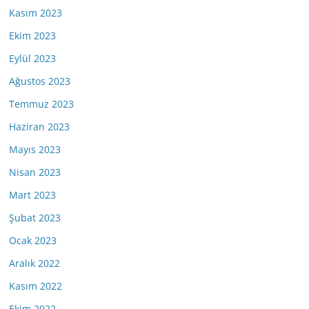
Kasım 2023
Ekim 2023
Eylül 2023
Ağustos 2023
Temmuz 2023
Haziran 2023
Mayıs 2023
Nisan 2023
Mart 2023
Şubat 2023
Ocak 2023
Aralık 2022
Kasım 2022
Ekim 2022