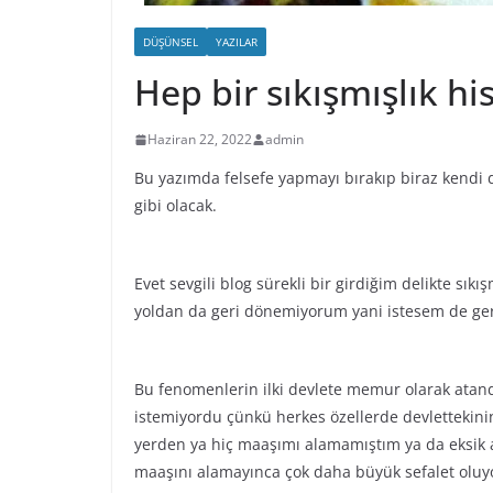
DÜŞÜNSEL
YAZILAR
Hep bir sıkışmışlık his
Haziran 22, 2022
admin
Bu yazımda felsefe yapmayı bırakıp biraz kendi 
gibi olacak.
Evet sevgili blog sürekli bir girdiğim delikte sık
yoldan da geri dönemiyorum yani istesem de g
Bu fenomenlerin ilki devlete memur olarak ata
istemiyordu çünkü herkes özellerde devlettekinin 
yerden ya hiç maaşımı alamamıştım ya da eksik al
maaşını alamayınca çok daha büyük sefalet oluy