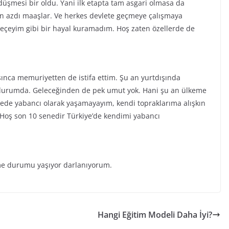
düşmesi bir oldu. Yani ilk etapta tam asgari olmasa da
ten azdı maaşlar. Ve herkes devlete geçmeye çalışmaya
eçeyim gibi bir hayal kuramadım. Hoş zaten özellerde de
nca memuriyetten de istifa ettim. Şu an yurtdışında
 durumda. Geleceğinden de pek umut yok. Hani şu an ülkeme
kede yabancı olarak yaşamayayım, kendi topraklarıma alışkın
oş son 10 senedir Türkiye’de kendimi yabancı
eme durumu yaşıyor darlanıyorum.
Hangi Eğitim Modeli Daha İyi?