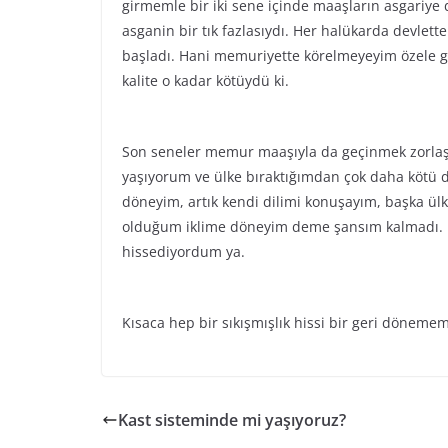
girmemle bir iki sene içinde maaşların asgariye 
asganin bir tık fazlasıydı. Her halükarda devlet
başladı. Hani memuriyette körelmeyeyim özele g
kalite o kadar kötüydü ki.
Son seneler memur maaşıyla da geçinmek zorlaşı
yaşıyorum ve ülke bıraktığımdan çok daha kötü
döneyim, artık kendi dilimi konuşayım, başka ül
olduğum iklime döneyim deme şansım kalmadı. H
hissediyordum ya.
Kısaca hep bir sıkışmışlık hissi bir geri dönem
Kast sisteminde mi yaşıyoruz?