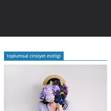
toplumsal cinsiyet esitligi