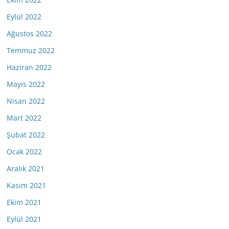
Eylül 2022
Ağustos 2022
Temmuz 2022
Haziran 2022
Mayıs 2022
Nisan 2022
Mart 2022
Şubat 2022
Ocak 2022
Aralık 2021
Kasım 2021
Ekim 2021
Eylül 2021