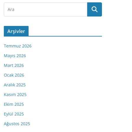
Arşivler
Temmuz 2026
Mayıs 2026
Mart 2026
Ocak 2026
Aralık 2025
Kasım 2025
Ekim 2025
Eylül 2025
Ağustos 2025