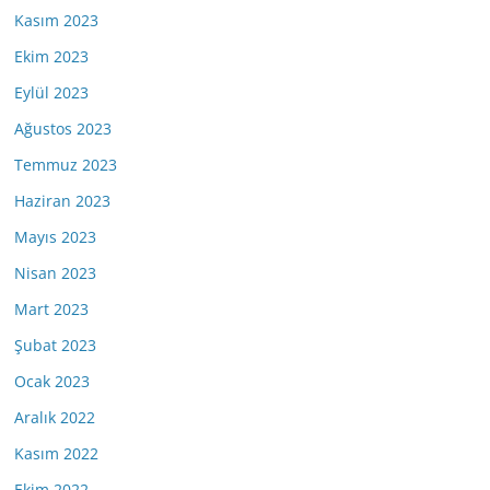
Kasım 2023
Ekim 2023
Eylül 2023
Ağustos 2023
Temmuz 2023
Haziran 2023
Mayıs 2023
Nisan 2023
Mart 2023
Şubat 2023
Ocak 2023
Aralık 2022
Kasım 2022
Ekim 2022