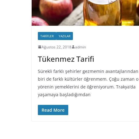
TARIFLER
YAZILAR
Ağustos 22, 2018
admin
Tükenmez Tarifi
Sürekli farklı şehirler gezmemin avantajlarından
biri de farklı kültürler öğrenmem. Çoğu zaman o
yörenin yemeklerini de öğreniyorum. Trakya’da
yaşamaya başladığımdan
Read More