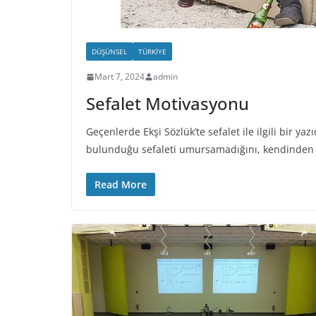
DÜŞÜNSEL
TÜRKIYE
Mart 7, 2024
admin
Sefalet Motivasyonu
Geçenlerde Ekşi Sözlük’te sefalet ile ilgili bir 
bulunduğu sefaleti umursamadığını, kendinden 
Read More