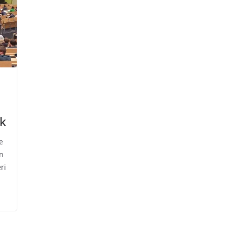
ek
e
in
ri