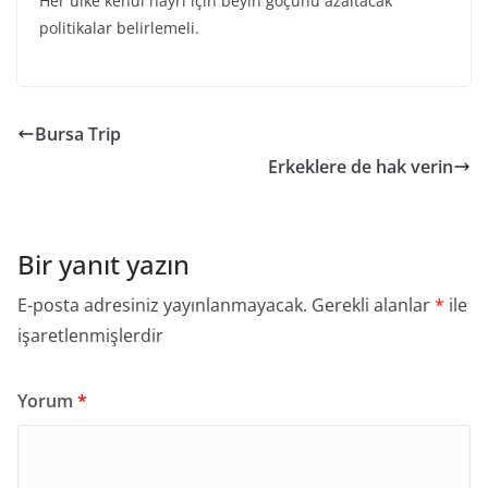
Her ülke kendi hayrı için beyin göçünü azaltacak
politikalar belirlemeli.
Bursa Trip
Erkeklere de hak verin
Bir yanıt yazın
E-posta adresiniz yayınlanmayacak.
Gerekli alanlar
*
ile
işaretlenmişlerdir
Yorum
*