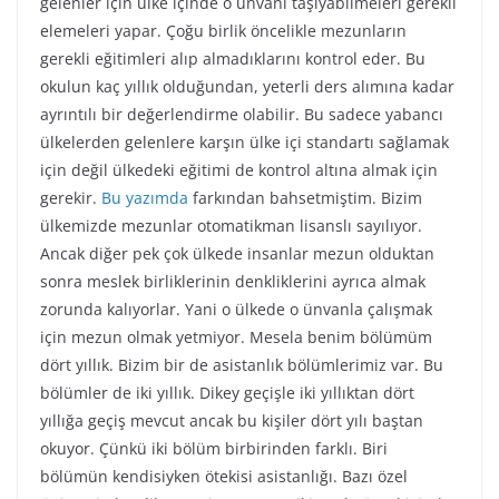
gelenler için ülke içinde o ünvanı taşıyabilmeleri gerekli
elemeleri yapar. Çoğu birlik öncelikle mezunların
gerekli eğitimleri alıp almadıklarını kontrol eder. Bu
okulun kaç yıllık olduğundan, yeterli ders alımına kadar
ayrıntılı bir değerlendirme olabilir. Bu sadece yabancı
ülkelerden gelenlere karşın ülke içi standartı sağlamak
için değil ülkedeki eğitimi de kontrol altına almak için
gerekir.
Bu yazımda
farkından bahsetmiştim. Bizim
ülkemizde mezunlar otomatikman lisanslı sayılıyor.
Ancak diğer pek çok ülkede insanlar mezun olduktan
sonra meslek birliklerinin denkliklerini ayrıca almak
zorunda kalıyorlar. Yani o ülkede o ünvanla çalışmak
için mezun olmak yetmiyor. Mesela benim bölümüm
dört yıllık. Bizim bir de asistanlık bölümlerimiz var. Bu
bölümler de iki yıllık. Dikey geçişle iki yıllıktan dört
yıllığa geçiş mevcut ancak bu kişiler dört yılı baştan
okuyor. Çünkü iki bölüm birbirinden farklı. Biri
bölümün kendisiyken ötekisi asistanlığı. Bazı özel