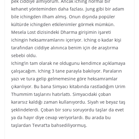
pek ciddiye almıyorum. Ancak iching normal bir
kehanet yönteminden daha fazlası. Jung gibi bir adam
bile ichingden ilham almış. Onun dışında popüler
kültürde ichingden etkilenimler görmek mümkün.
Mesela Lost dizisindeki Dharma girişimin işareti
ichingin heksamramlarını içeriyor. Iching o kadar kişi
tarafından ciddiye alınınca benim için de araştırma
sebebi oldu.
Iching’in tam olarak ne oldugunu kendimce açıklamaya
çalışacağım. Iching 3 tane parayla bakılıyor. Paraların
yazı ve tura gelip gelmemesine göre heksamramlar
çıkarılıyor. Bu bana Simyacı kitabında rastladığım Urim
Thummim taşlarını hatırlattı. Simyacıdaki çoban
kararsız kaldığı zaman kullanıyordu. Siyah ve beyaz taş
şeklindelerdi. Çoban bir soru soruyordu taşlar da evet
ya da hayır diye cevap veriyorlardı. Bu arada bu
taşlardan Tevrat’ta bahsediliyormuş.