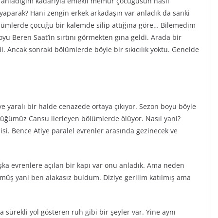
 anladığım kadarıyla emekli memur çocuğusun nasıl
 yaparak? Hani zengin erkek arkadaşın var anladık da sanki
lümlerde çocuğu bir kalemde silip attığına göre… Bilemedim
oyu Beren Saat’in sırtını görmekten gına geldi. Arada bir
i. Ancak sonraki bölümlerde böyle bir sıkıcılık yoktu. Genelde
iye yaralı bir halde cenazede ortaya çıkıyor. Sezon boyu böyle
rdüğümüz Cansu ilerleyen bölümlerde ölüyor. Nasıl yani?
si. Bence Atiye paralel evrenler arasında gezinecek ve
aşka evrenlere açılan bir kapı var onu anladık. Ama neden
rmüş yani ben alakasız buldum. Diziye gerilim katılmış ama
 sürekli yol gösteren ruh gibi bir şeyler var. Yine aynı