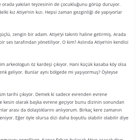
tiye orada yakılan teyzesinin de çocukluğunu görüp duruyor.
elki kız Atiye’nin kızı. Hepsi zaman gezginliği de yapıyorlar
çlü, zengin bir adam. Atiye’yi takıntı haline getirmiş. Arada
bir ses tarafından yönetiliyor. O kim? Aslında Atiye’nin kendisi
zim arkeologun öz kardeşi çıkıyor. Hani küçük kasaba köy olsa
denk geliyor. Bunlar aynı bölgede mi yaşıyormuş? Öyleyse
üm tarihi çıkıyor. Demek ki sadece evrenden evrene
iye kesin olarak başka evrene geçiyor bunu dizinin sonundan
lar arası da dolaştıklarını anlıyorum. Birkaç kere zamanın
niyor. Eğer öyle olursa dizi daha boyutlu olabilir olabilir diye
apmasını engelliyor. Kapıyı Erhan bulacak Atiye açacak diye