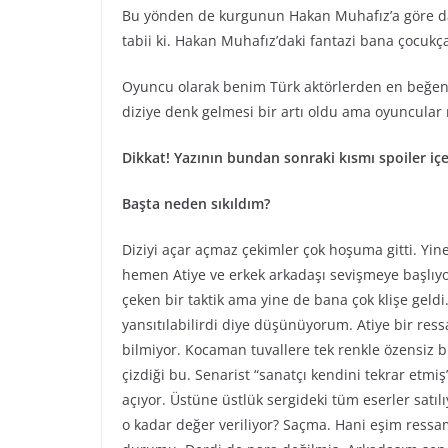
Bu yönden de kurgunun Hakan Muhafız’a göre dah
tabii ki. Hakan Muhafız’daki fantazi bana çocukç
Oyuncu olarak benim Türk aktörlerden en beğend
diziye denk gelmesi bir artı oldu ama oyuncular 
Dikkat! Yazının bundan sonraki kısmı spoiler içe
Başta neden sıkıldım?
Diziyi açar açmaz çekimler çok hoşuma gitti. Yine 
hemen Atiye ve erkek arkadaşı sevişmeye başlıyor. 
çeken bir taktik ama yine de bana çok klişe geldi.
yansıtılabilirdi diye düşünüyorum. Atiye bir res
bilmiyor. Kocaman tuvallere tek renkle özensiz b
çizdiği bu. Senarist “sanatçı kendini tekrar etmiş”
açıyor. Üstüne üstlük sergideki tüm eserler satı
o kadar değer veriliyor? Saçma. Hani eşim ress