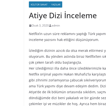
KÜLTÜR SANAT
YAZILAR
Atiye Dizi İnceleme
Ocak 3, 2020
admin
Netflix’in uzun süre reklamını yaptığı Türk yapım
inceleme yazısını hak ettiğini düşünüyorum.
İzlediğim dizinin azıcık da olsa merak ettirmesi 
oluyorum. Bu yönden aslında biraz Netflix’ten sı
çok çeken tarafı oldu başlangıçta.
Her izlediğimizi illa daha önce izlediklerimizle k
Netflix orijinal yapımı Hakan Muhafız’la karşılaş
gibi zihnimi zorlamıyorsa çabucak sıkılıveriyor
ama Türk yapımı diye devam edeyim dedim. Dizi
Atiye’de de ilk bölümün ortasında sıkıldım, saç
döndüğümde dizi beni yakaladı ve bir günde sezo
çekimler iyi ve müzikler de hoş. Ayrıca hem bira