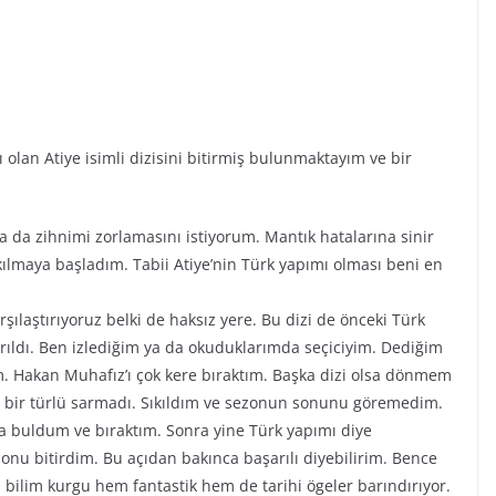
ı olan Atiye isimli dizisini bitirmiş bulunmaktayım ve bir
ya da zihnimi zorlamasını istiyorum. Mantık hatalarına sinir
kılmaya başladım. Tabii Atiye’nin Türk yapımı olması beni en
arşılaştırıyoruz belki de haksız yere. Bu dizi de önceki Türk
tırıldı. Ben izlediğim ya da okuduklarımda seçiciyim. Dediğim
um. Hakan Muhafız’ı çok kere bıraktım. Başka dizi olsa dönmem
 bir türlü sarmadı. Sıkıldım ve sezonun sonunu göremedim.
ma buldum ve bıraktım. Sonra yine Türk yapımı diye
nu bitirdim. Bu açıdan bakınca başarılı diyebilirim. Bence
z bilim kurgu hem fantastik hem de tarihi ögeler barındırıyor.