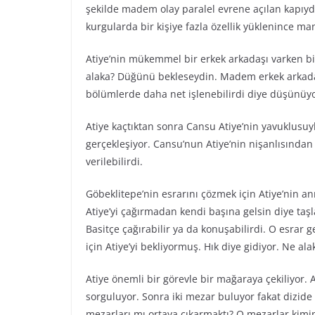
şekilde madem olay paralel evrene açılan kapıyd
kurgularda bir kişiye fazla özellik yüklenince ma
Atiye’nin mükemmel bir erkek arkadaşı varken bi
alaka? Düğünü bekleseydin. Madem erkek arkadaş
bölümlerde daha net işlenebilirdi diye düşünüy
Atiye kaçtıktan sonra Cansu Atiye’nin yavuklusuy
gerçekleşiyor. Cansu’nun Atiye’nin nişanlısından 
verilebilirdi.
Göbeklitepe’nin esrarını çözmek için Atiye’nin 
Atiye’yi çağırmadan kendi başına gelsin diye taşl
Basitçe çağırabilir ya da konuşabilirdi. O esra
için Atiye’yi bekliyormuş. Hık diye gidiyor. Ne a
Atiye önemli bir görevle bir mağaraya çekiliyor.
sorguluyor. Sonra iki mezar buluyor fakat dizid
mezarları mı ortaya çıkarmaktı? O mezarlar kimind