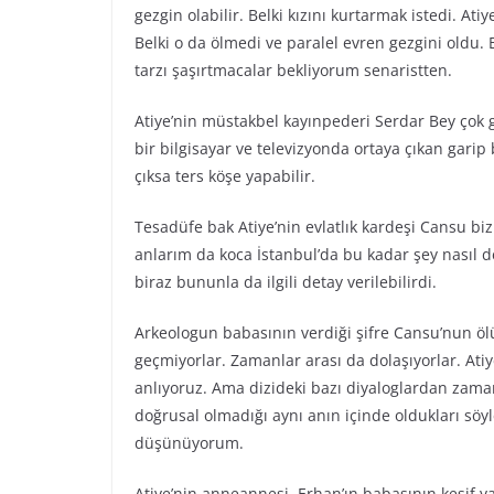
gezgin olabilir. Belki kızını kurtarmak istedi. A
Belki o da ölmedi ve paralel evren gezgini oldu. B
tarzı şaşırtmacalar bekliyorum senaristten.
Atiye’nin müstakbel kayınpederi Serdar Bey çok gü
bir bilgisayar ve televizyonda ortaya çıkan garip 
çıksa ters köşe yapabilir.
Tesadüfe bak Atiye’nin evlatlık kardeşi Cansu bi
anlarım da koca İstanbul’da bu kadar şey nasıl 
biraz bununla da ilgili detay verilebilirdi.
Arkeologun babasının verdiği şifre Cansu’nun öl
geçmiyorlar. Zamanlar arası da dolaşıyorlar. At
anlıyoruz. Ama dizideki bazı diyaloglardan zaman
doğrusal olmadığı aynı anın içinde oldukları söyle
düşünüyorum.
Atiye’nin anneannesi, Erhan’ın babasının keşif y