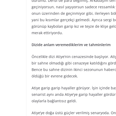
durumu. Derdi de para değilmiş. Arkadaşım sen
geçiniyorsun, nasıl yaşıyorsun sadece ressamlık
onun üzerinden de geçinmiyor gibi, ilerleyen bö
yani bu kısımlar gerçekçi gelmedi. Ayrıca sergi b
görünüp kaybolan garip kız ve teyze de klişe geld
merak ettiriyordu.
Dizide anlam veremediklerim ve tahminlerim
Öncelikle dizi Atiye’nin cenazesinde başlıyor. At
bir sahne olmadığı gibi cenazeye katıldığını gö
Bence bu sahne dizinin ikinci sezonunun haberci
öldüğü bir evrene gidecek.
Atiye garip garip hayaller görüyor. İşin içinde b
senarist aynı anda Atiye’ye garip hayaller gördü
olaylarla bağlantısız geldi.
Atiye’ye doğa üstü güçler verilmiş senaryoda. Ona