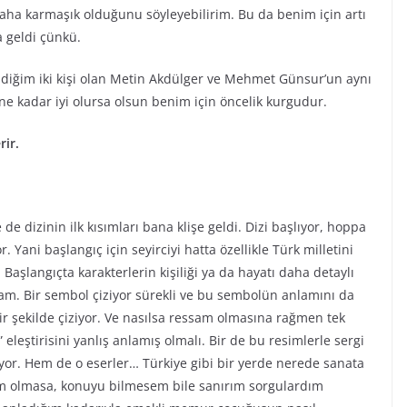
a karmaşık olduğunu söyleyebilirim. Bu da benim için artı
a geldi çünkü.
iğim iki kişi olan Metin Akdülger ve Mehmet Günsur’un aynı
ne kadar iyi olursa olsun benim için öncelik kurgudur.
rir.
de dizinin ilk kısımları bana klişe geldi. Dizi başlıyor, hoppa
Yani başlangıç için seyirciyi hatta özellikle Türk milletini
 Başlangıçta karakterlerin kişiliği ya da hayatı daha detaylı
sam. Bir sembol çiziyor sürekli ve bu sembolün anlamını da
ir şekilde çiziyor. Ve nasılsa ressam olmasına rağmen tek
 eleştirisini yanlış anlamış olmalı. Bir de bu resimlerle sergi
lıyor. Hem de o eserler… Türkiye gibi bir yerde nerede sanata
am olmasa, konuyu bilmesem bile sanırım sorgulardım