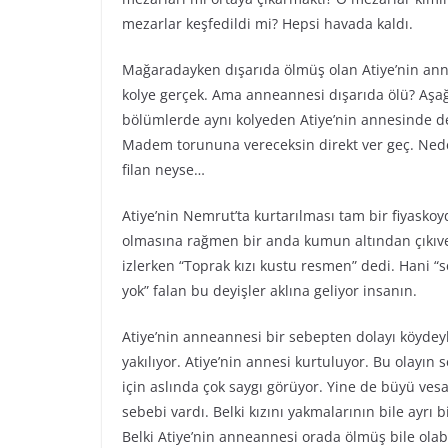
mezarlar keşfedildi mi? Hepsi havada kaldı.
Mağaradayken dışarıda ölmüş olan Atiye’nin annea
kolye gerçek. Ama anneannesi dışarıda ölü? Aşağı
bölümlerde aynı kolyeden Atiye’nin annesinde d
Madem torununa vereceksin direkt ver geç. Neden
filan neyse…
Atiye’nin Nemrut’ta kurtarılması tam bir fiyasko
olmasına rağmen bir anda kumun altından çıkıver
izlerken “Toprak kızı kustu resmen” dedi. Hani “s
yok” falan bu deyişler aklına geliyor insanın.
Atiye’nin anneannesi bir sebepten dolayı köydeyk
yakılıyor. Atiye’nin annesi kurtuluyor. Bu olayın 
için aslında çok saygı görüyor. Yine de büyü vesa
sebebi vardı. Belki kızını yakmalarının bile ayrı 
Belki Atiye’nin anneannesi orada ölmüş bile olab