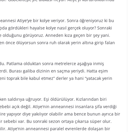
nnesi Atiye’ye bir kolye veriyor. Sonra öğreniyoruz ki bu
da gördükleri hayalse kolye nasıl gerçek oluyor? Sonraki
e olduğunu görüyoruz. Anneden kıza geçen bir şey yani.
 önce ölüyorsun sonra ruh olarak yerin altına girip falan
ydu. Patlama olduktan sonra metrelerce aşağıya inmiş
di. Burası galiba dizinin en saçma yeriydi. Hatta eşim
eni toprak bile kabul etmez” derler ya hani “yatacak yerin
en saldırıya uğruyor. Eşi öldürülüyor. Kızlarından biri
sebebi açık değil. Atiye’nin anneannesi insanlara şifa verdiği
ire yapıyor diye yakılıyor olabilir ama bence bunun ayrıca bir
bir sebebi var. Bu sonraki sezon ortaya çıkarsa süper olur.
ilir. Atiye’nin anneannesi paralel evrenlerde dolaşan bir