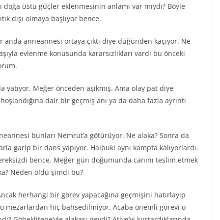
ı doğa üstü güçler eklenmesinin anlamı var mıydı? Böyle
ntık dışı olmaya başlıyor bence.
r anda anneannesi ortaya çıktı diye düğünden kaçıyor. Ne
ıyla evlenme konusunda kararsızlıkları vardı bu önceki
orum.
la yatıyor. Meğer önceden aşıkmış. Ama olay pat diye
hoşlandığına dair bir geçmiş anı ya da daha fazla ayrıntı
anneannesi bunları Nemrut’a götürüyor. Ne alaka? Sonra da
arla garip bir dans yapıyor. Halbuki aynı kampta kalıyorlardı.
r gereksizdi bence. Meğer gün doğumunda canını teslim etmek
laka? Neden öldü şimdi bu?
 Ancak herhangi bir görev yapacağına geçmişini hatırlayıp
e o mezarlardan hiç bahsedilmiyor. Acaba önemli görevi o
i? Göbeklitepe’yle alakası neydi? Atiye’yi kurtardıklarında