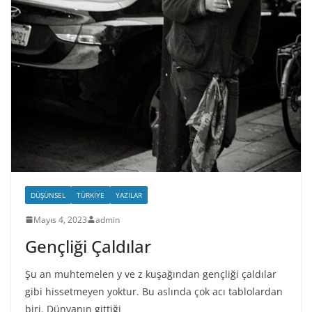
DÜŞÜNSEL
TÜRKIYE
YAZILAR
Mayıs 4, 2023
admin
Gençliği Çaldılar
Şu an muhtemelen y ve z kuşağından gençliği çaldılar
gibi hissetmeyen yoktur. Bu aslında çok acı tablolardan
biri. Dünyanın gittiği