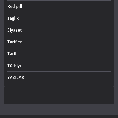
Red pill
sağlık
Siyaset
Tarifler
Tarih
Türkiye
YAZILAR