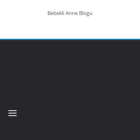
Skip
to
Bebekli Anne Blogu
content