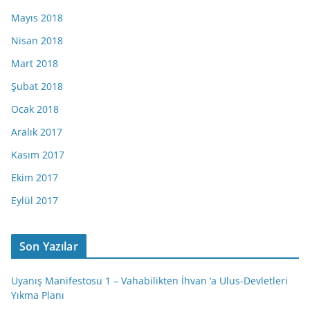
Mayıs 2018
Nisan 2018
Mart 2018
Şubat 2018
Ocak 2018
Aralık 2017
Kasım 2017
Ekim 2017
Eylül 2017
Son Yazılar
Uyanış Manifestosu 1 – Vahabilikten İhvan ‘a Ulus-Devletleri
Yıkma Planı