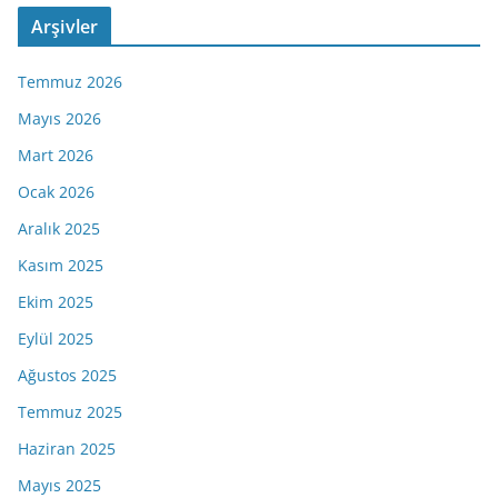
Arşivler
Temmuz 2026
Mayıs 2026
Mart 2026
Ocak 2026
Aralık 2025
Kasım 2025
Ekim 2025
Eylül 2025
Ağustos 2025
Temmuz 2025
Haziran 2025
Mayıs 2025