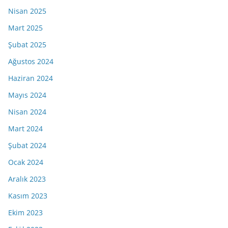
Nisan 2025
Mart 2025
Şubat 2025
Ağustos 2024
Haziran 2024
Mayıs 2024
Nisan 2024
Mart 2024
Şubat 2024
Ocak 2024
Aralık 2023
Kasım 2023
Ekim 2023