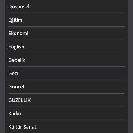
Düşünsel
Eğitim
Ekonomi
English
Gebelik
Gezi
Güncel
GUZELLIK
Kadın
Kültür Sanat