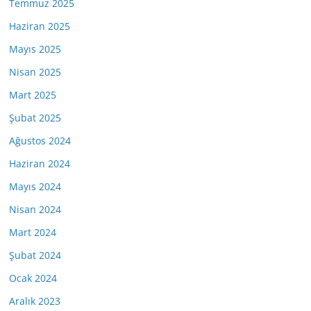
Temmuz 2025
Haziran 2025
Mayıs 2025
Nisan 2025
Mart 2025
Şubat 2025
Ağustos 2024
Haziran 2024
Mayıs 2024
Nisan 2024
Mart 2024
Şubat 2024
Ocak 2024
Aralık 2023