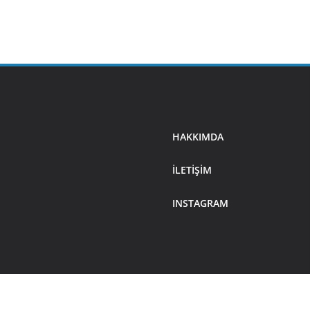
HAKKIMDA
ILETIŞIM
INSTAGRAM