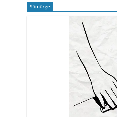
Sömürge