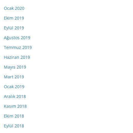
Ocak 2020
Ekim 2019
Eylül 2019
Ağustos 2019
Temmuz 2019
Haziran 2019
Mayıs 2019
Mart 2019
Ocak 2019
Aralık 2018
Kasım 2018
Ekim 2018
Eylül 2018