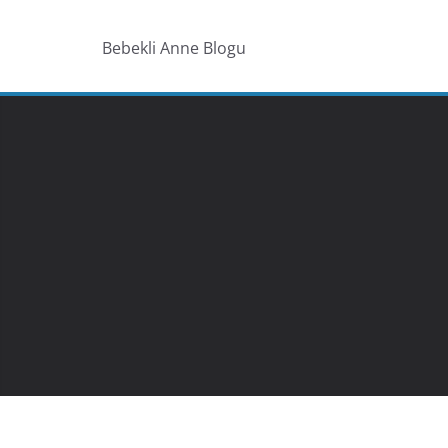
Skip
to
Bebekli Anne Blogu
content