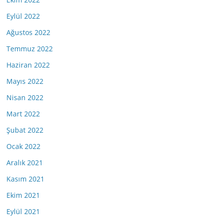
Eylül 2022
Ağustos 2022
Temmuz 2022
Haziran 2022
Mayıs 2022
Nisan 2022
Mart 2022
Şubat 2022
Ocak 2022
Aralık 2021
Kasım 2021
Ekim 2021
Eylül 2021