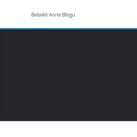
Skip
to
Bebekli Anne Blogu
content