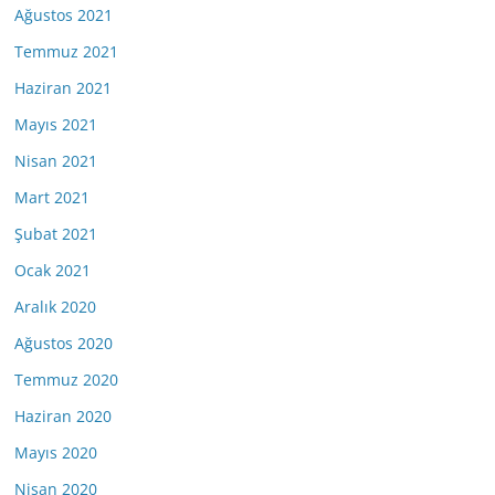
Ağustos 2021
Temmuz 2021
Haziran 2021
Mayıs 2021
Nisan 2021
Mart 2021
Şubat 2021
Ocak 2021
Aralık 2020
Ağustos 2020
Temmuz 2020
Haziran 2020
Mayıs 2020
Nisan 2020