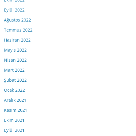
Eylül 2022
Ağustos 2022
Temmuz 2022
Haziran 2022
Mayıs 2022
Nisan 2022
Mart 2022
Şubat 2022
Ocak 2022
Aralık 2021
Kasım 2021
Ekim 2021
Eylül 2021