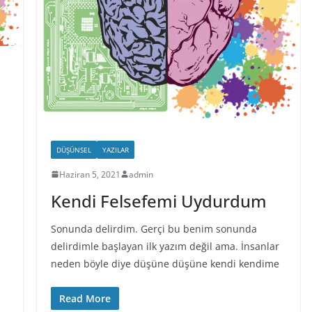
DÜŞÜNSEL
YAZILAR
Haziran 5, 2021
admin
Kendi Felsefemi Uydurdum
Sonunda delirdim. Gerçi bu benim sonunda
delirdimle başlayan ilk yazım değil ama. İnsanlar
neden böyle diye düşüne düşüne kendi kendime
Read More