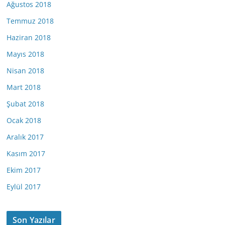
Ağustos 2018
Temmuz 2018
Haziran 2018
Mayıs 2018
Nisan 2018
Mart 2018
Şubat 2018
Ocak 2018
Aralık 2017
Kasım 2017
Ekim 2017
Eylül 2017
Son Yazılar