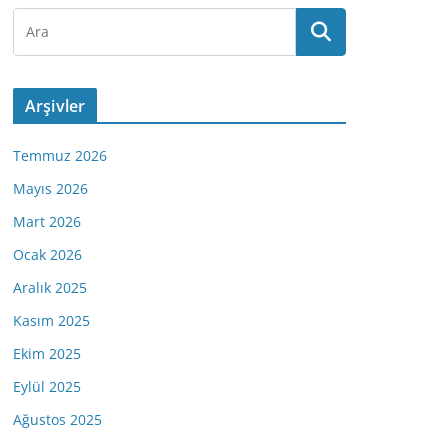
Arşivler
Temmuz 2026
Mayıs 2026
Mart 2026
Ocak 2026
Aralık 2025
Kasım 2025
Ekim 2025
Eylül 2025
Ağustos 2025