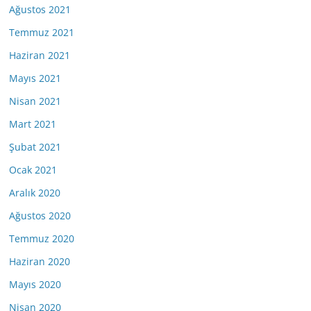
Ağustos 2021
Temmuz 2021
Haziran 2021
Mayıs 2021
Nisan 2021
Mart 2021
Şubat 2021
Ocak 2021
Aralık 2020
Ağustos 2020
Temmuz 2020
Haziran 2020
Mayıs 2020
Nisan 2020