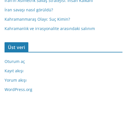
İran’ın Asimetrik Savaş Stratejisi: İnsan Kalkanı
İran savaşı nasıl görüldü?
Kahramanmaraş Olayı: Suç Kimin?
Kahramanlık ve irrasyonalite arasındaki salınım
Üst veri
Oturum aç
Kayıt akışı
Yorum akışı
WordPress.org