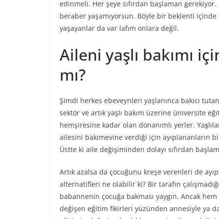
edinmeli. Her şeye sıfırdan başlaman gerekiyo
beraber yaşamıyorsun. Böyle bir beklenti içind
yaşayanlar da var lafım onlara değil.
Aileni yaşlı bakımı i
mı?
Şimdi herkes ebeveynleri yaşlanınca bakıcı tutanı
sektör ve artık yaşlı bakım üzerine üniversite eğ
hemşiresine kadar olan donanımlı yerler. Ya
ş
lıl
ailesini bakımevine verdiği için ayıplananların
Üstte ki aile değişiminden dolayı sıfırdan başla
Artık azalsa da çocuğunu kreşe verenleri de ayıpl
alternatifleri ne olabilir ki? Bir tarafın çalışm
babannenin çocuğa bakması yaygın. Ancak hem ik
değişen eğitim fikirleri yüzünden annesiyle ya d