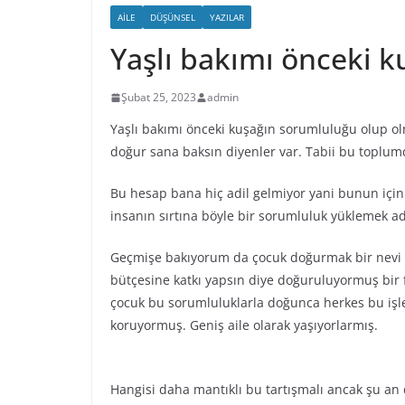
AILE
DÜŞÜNSEL
YAZILAR
Yaşlı bakımı önceki 
Şubat 25, 2023
admin
Yaşlı bakımı önceki kuşağın sorumluluğu olup olm
doğur sana baksın diyenler var. Tabii bu toplumd
Bu hesap bana hiç adil gelmiyor yani bunun içi
insanın sırtına böyle bir sorumluluk yüklemek ad
Geçmişe bakıyorum da çocuk doğurmak bir nevi g
bütçesine katkı yapsın diye doğuruluyormuş bir 
çocuk bu sorumluluklarla doğunca herkes bu işl
koruyormuş. Geniş aile olarak yaşıyorlarmış.
Hangisi daha mantıklı bu tartışmalı ancak şu an 