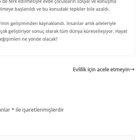
in de terk edilmesiyle evde çocukların sosyal ve konuşma
ilmeye başlanıldı ve bu konudaki tepkiler bile azaldı.
inin gelişiminden kaynaklandı. İnsanlar artık aileleriyle
 çok geliştiriyor sonuç olarak tüm dünya küreselleşiyor. Hayat
değişimleri ne yönde olacak?
Evlilik için acele etmeyin
anlar
*
ile işaretlenmişlerdir