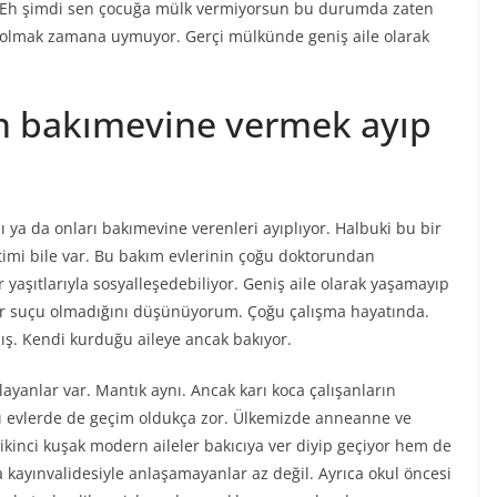
r. Eh şimdi sen çocuğa mülk vermiyorsun bu durumda zaten
e olmak zamana uymuyor. Gerçi mülkünde geniş aile olarak
çin bakımevine vermek ayıp
 ya da onları bakımevine verenleri ayıplıyor. Halbuki bu bir
itimi bile var. Bu bakım evlerinin çoğu doktorundan
ar yaşıtlarıyla sosyalleşedebiliyor. Geniş aile olarak yaşamayıp
 bir suçu olmadığını düşünüyorum. Çoğu çalışma hayatında.
mış. Kendi kurduğu aileye ancak bakıyor.
ayanlar var. Mantık aynı. Ancak karı koca çalışanların
adığı evlerde de geçim oldukça zor. Ülkemizde anneanne ve
inci kuşak modern aileler bakıcıya ver diyip geçiyor hem de
a kayınvalidesiyle anlaşamayanlar az değil. Ayrıca okul öncesi