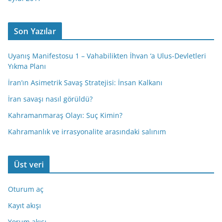
Son Yazılar
Uyanış Manifestosu 1 – Vahabilikten İhvan ‘a Ulus-Devletleri
Yıkma Planı
İran’ın Asimetrik Savaş Stratejisi: İnsan Kalkanı
İran savaşı nasıl görüldü?
Kahramanmaraş Olayı: Suç Kimin?
Kahramanlık ve irrasyonalite arasındaki salınım
Üst veri
Oturum aç
Kayıt akışı
Yorum akışı