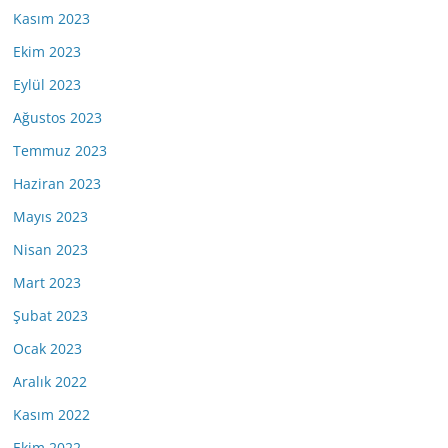
Kasım 2023
Ekim 2023
Eylül 2023
Ağustos 2023
Temmuz 2023
Haziran 2023
Mayıs 2023
Nisan 2023
Mart 2023
Şubat 2023
Ocak 2023
Aralık 2022
Kasım 2022
Ekim 2022