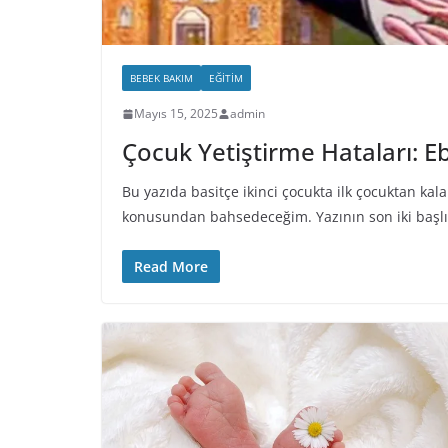
BEBEK BAKIM
EĞITIM
Mayıs 15, 2025
admin
Çocuk Yetiştirme Hataları: 
Bu yazıda basitçe ikinci çocukta ilk çocuktan ka
konusundan bahsedeceğim. Yazının son iki başlığ
Read More