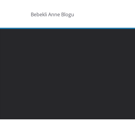
Skip
to
Bebekli Anne Blogu
content