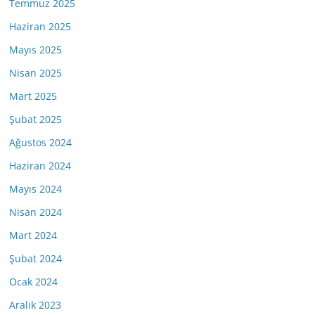
Temmuz 2025
Haziran 2025
Mayıs 2025
Nisan 2025
Mart 2025
Şubat 2025
Ağustos 2024
Haziran 2024
Mayıs 2024
Nisan 2024
Mart 2024
Şubat 2024
Ocak 2024
Aralık 2023