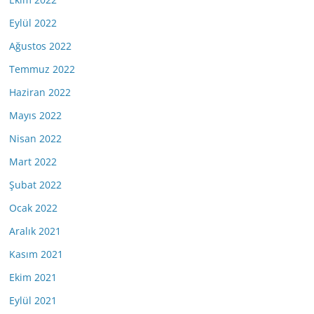
Eylül 2022
Ağustos 2022
Temmuz 2022
Haziran 2022
Mayıs 2022
Nisan 2022
Mart 2022
Şubat 2022
Ocak 2022
Aralık 2021
Kasım 2021
Ekim 2021
Eylül 2021