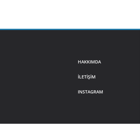
HAKKIMDA
ILETIŞIM
INSTAGRAM