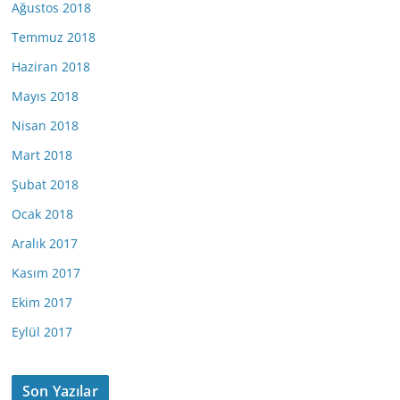
Ağustos 2018
Temmuz 2018
Haziran 2018
Mayıs 2018
Nisan 2018
Mart 2018
Şubat 2018
Ocak 2018
Aralık 2017
Kasım 2017
Ekim 2017
Eylül 2017
Son Yazılar