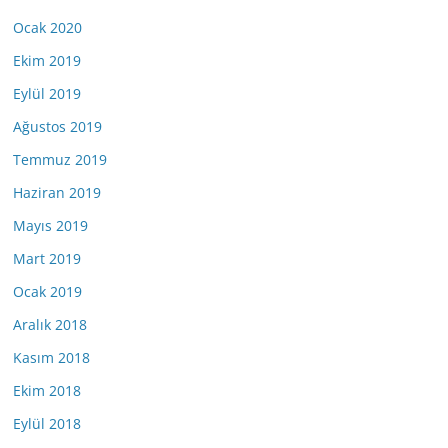
Ocak 2020
Ekim 2019
Eylül 2019
Ağustos 2019
Temmuz 2019
Haziran 2019
Mayıs 2019
Mart 2019
Ocak 2019
Aralık 2018
Kasım 2018
Ekim 2018
Eylül 2018