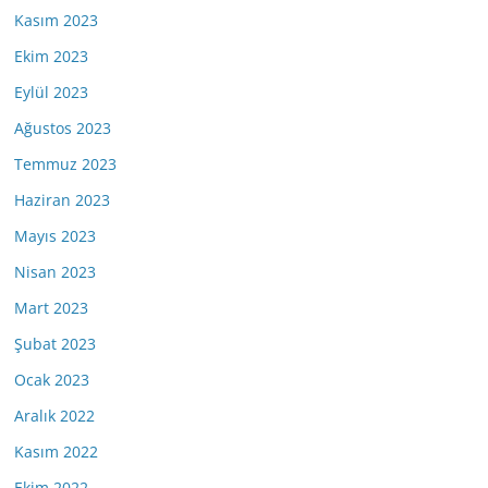
Kasım 2023
Ekim 2023
Eylül 2023
Ağustos 2023
Temmuz 2023
Haziran 2023
Mayıs 2023
Nisan 2023
Mart 2023
Şubat 2023
Ocak 2023
Aralık 2022
Kasım 2022
Ekim 2022