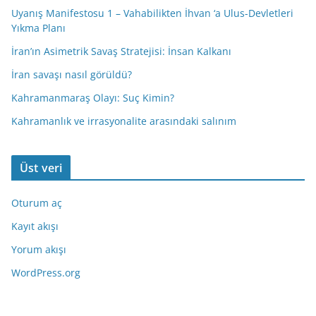
Uyanış Manifestosu 1 – Vahabilikten İhvan ‘a Ulus-Devletleri
Yıkma Planı
İran’ın Asimetrik Savaş Stratejisi: İnsan Kalkanı
İran savaşı nasıl görüldü?
Kahramanmaraş Olayı: Suç Kimin?
Kahramanlık ve irrasyonalite arasındaki salınım
Üst veri
Oturum aç
Kayıt akışı
Yorum akışı
WordPress.org