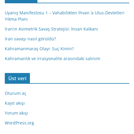
Uyanış Manifestosu 1 – Vahabilikten İhvan ‘a Ulus-Devletleri
Yıkma Planı
İran’ın Asimetrik Savaş Stratejisi: İnsan Kalkanı
İran savaşı nasıl görüldü?
Kahramanmaraş Olayı: Suç Kimin?
Kahramanlık ve irrasyonalite arasındaki salınım
Üst veri
Oturum aç
Kayıt akışı
Yorum akışı
WordPress.org