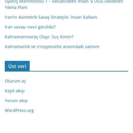
Uyanış Manifestosu 1 – Vahabilikten İhvan ‘a Ulus-Devletleri
Yıkma Planı
İran’ın Asimetrik Savaş Stratejisi: İnsan Kalkanı
İran savaşı nasıl görüldü?
Kahramanmaraş Olayı: Suç Kimin?
Kahramanlık ve irrasyonalite arasındaki salınım
Üst veri
Oturum aç
Kayıt akışı
Yorum akışı
WordPress.org