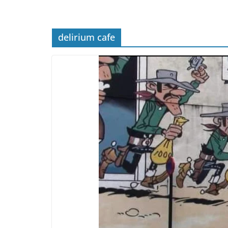
delirium cafe