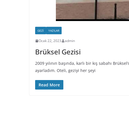
GEZI
YAZILAR
Ocak 22, 2023
admin
Brüksel Gezisi
2009 yılının başında, karlı bir kış sabahı Brüks
ayarladım. Oteli, geziyi her şeyi
Read More