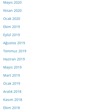
Mayıs 2020
Nisan 2020
Ocak 2020
Ekim 2019
Eylül 2019
Ağustos 2019
Temmuz 2019
Haziran 2019
Mayıs 2019
Mart 2019
Ocak 2019
Aralık 2018
Kasım 2018
Ekim 2018