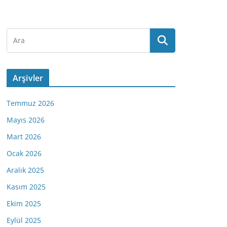
Arşivler
Temmuz 2026
Mayıs 2026
Mart 2026
Ocak 2026
Aralık 2025
Kasım 2025
Ekim 2025
Eylül 2025