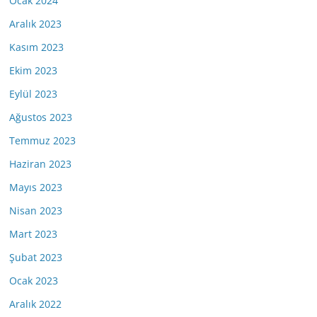
Ocak 2024
Aralık 2023
Kasım 2023
Ekim 2023
Eylül 2023
Ağustos 2023
Temmuz 2023
Haziran 2023
Mayıs 2023
Nisan 2023
Mart 2023
Şubat 2023
Ocak 2023
Aralık 2022