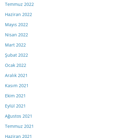
Temmuz 2022
Haziran 2022
Mayıs 2022
Nisan 2022
Mart 2022
Şubat 2022
Ocak 2022
Aralık 2021
Kasım 2021
Ekim 2021
Eylül 2021
Ağustos 2021
Temmuz 2021
Haziran 2021