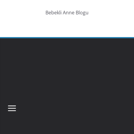
Skip
to
Bebekli Anne Blogu
content