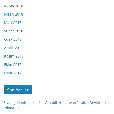
Mayıs 2018
Nisan 2018
Mart 2018
Şubat 2018
Ocak 2018
Aralık 2017
Kasım 2017
Ekim 2017
Eylül 2017
Son Yazılar
Uyanış Manifestosu 1 – Vahabilikten İhvan ‘a Ulus-Devletleri
Yıkma Planı