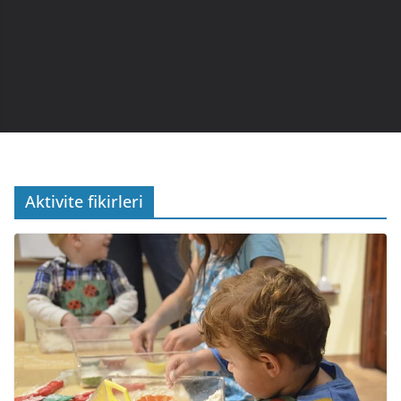
Aktivite fikirleri