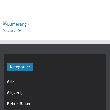
Kategoriler
Aile
Alışveriş
Bebek Bakım