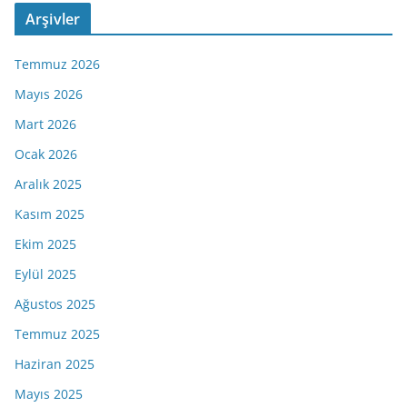
Arşivler
Temmuz 2026
Mayıs 2026
Mart 2026
Ocak 2026
Aralık 2025
Kasım 2025
Ekim 2025
Eylül 2025
Ağustos 2025
Temmuz 2025
Haziran 2025
Mayıs 2025