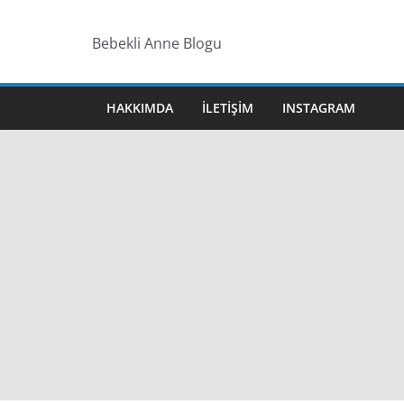
Skip
to
Bebekli Anne Blogu
content
HAKKIMDA
ILETIŞIM
INSTAGRAM