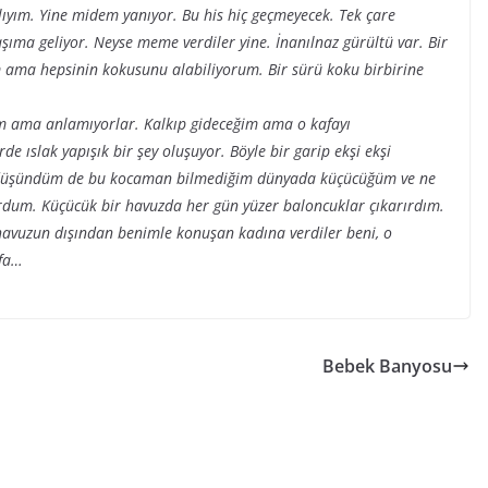
ıyım. Yine midem yanıyor. Bu his hiç geçmeyecek. Tek çare
ma geliyor. Neyse meme verdiler yine. İnanılnaz gürültü var. Bir
 ama hepsinin kokusunu alabiliyorum. Bir sürü koku birbirine
im ama anlamıyorlar. Kalkıp gideceğim ama o kafayı
 ıslak yapışık bir şey oluşuyor. Böyle bir garip ekşi ekşi
 düşündüm de bu kocaman bilmediğim dünyada küçücüğüm ve ne
rdum. Küçücük bir havuzda her gün yüzer baloncuklar çıkarırdım.
 havuzun dışından benimle konuşan kadına verdiler beni, o
afa…
Bebek Banyosu