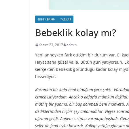
BEBEK BAKIM
YAZILAR
Bebeklik kolay mı?
Kasım 23, 2017
admin
Yeni anneyken fark ettiğim bir durum var. El kad
Hayat sana güzel valla. Bütün gün yatıyorsun. E
Gerçekten bebeklik göründüğü kadar kolay mıyd
hissediyor:
Kocaman bir kafa beni olduğum yere çaktı. Vücudu
etmek istiyordum. Ancak o kafayla mümkün değildi. 
müthiş bir yanma, bir baş dönmesi beni mahvetti.
dediklerimden hiçbir şey anlamadılar. Neyse sonra
ağzıma geldi. Annem sırtıma vurmaya başladı. Gen
sefer de fena uyku bastırdı. Kalkıp yatağa gideyim