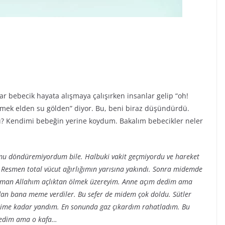
ar bebecik hayata alışmaya çalışırken insanlar gelip “oh!
kmek elden su gölden” diyor. Bu, beni biraz düşündürdü.
ı? Kendimi bebeğin yerine koydum. Bakalım bebecikler neler
mu döndüremiyordum bile. Halbuki vakit geçmiyordu ve hareket
Resmen total vücut ağırlığımın yarısına yakındı. Sonra midemde
 Aman Allahım açlıktan ölmek üzereyim. Anne açım dedim ama
dan bana meme verdiler. Bu sefer de midem çok doldu. Sütler
zime kadar yandım. En sonunda gaz çıkardım rahatladım. Bu
 dedim ama o kafa…