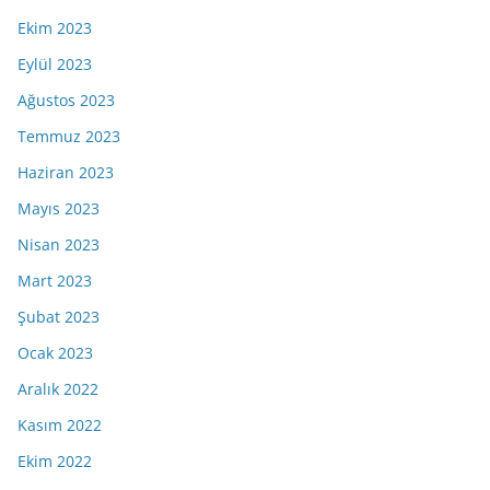
Ekim 2023
Eylül 2023
Ağustos 2023
Temmuz 2023
Haziran 2023
Mayıs 2023
Nisan 2023
Mart 2023
Şubat 2023
Ocak 2023
Aralık 2022
Kasım 2022
Ekim 2022