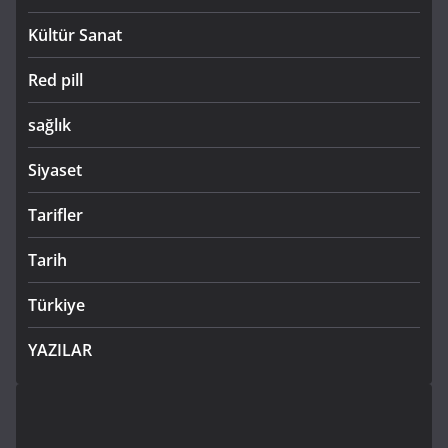
Kültür Sanat
Red pill
sağlık
Siyaset
Tarifler
Tarih
Türkiye
YAZILAR