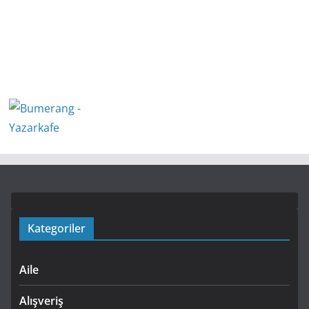
Kategoriler
Aile
Alışveriş