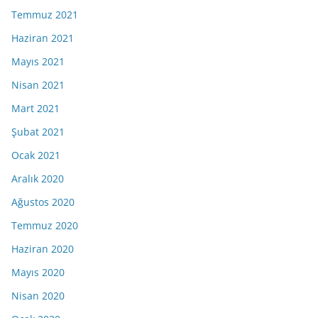
Temmuz 2021
Haziran 2021
Mayıs 2021
Nisan 2021
Mart 2021
Şubat 2021
Ocak 2021
Aralık 2020
Ağustos 2020
Temmuz 2020
Haziran 2020
Mayıs 2020
Nisan 2020