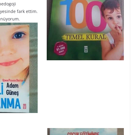
pedogoji
esinde fark ettim.
şünüyorum.