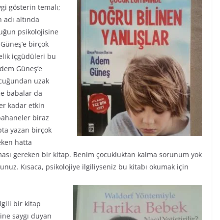
gi gösterin temalı;
 adı altında
uğun psikolojisine
 Güneş’e birçok
lik içgüdüleri bu
Adem Güneş’e
çocuğundan uzak
ce babalar da
er kadar etkin
bahaneler biraz
pta yazan birçok
eken hatta
ası gereken bir kitap. Benim çocukluktan kalma sorunum yok
z. Kısaca, psikolojiye ilgiliyseniz bu kitabı okumak için
ili bir kitap
ine saygı duyan