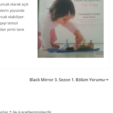
uncak olarak açık
klerin yüzünde
ncak olabiliyor.
 şeyi temsil
rdan yirmi tane
Black Mirror 3. Sezon 1. Bölüm Yorumu
anlar
*
ile işaretlenmişlerdir