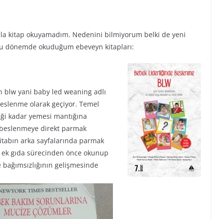
zla kitap okuyamadım. Nedenini bilmiyorum belki de yeni
şte bu dönemde okuduğum ebeveyn kitapları:
n blw yani baby led weaning adlı
beslenme olarak geçiyor. Temel
iği kadar yemesi mantığına
 beslenmeye direkt parmak
Kitabın arka sayfalarında parmak
e ek gıda sürecinden önce okunup
e bağımsızlığının gelişmesinde