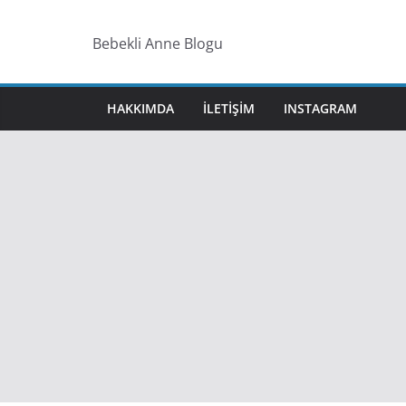
Skip
to
Bebekli Anne Blogu
content
HAKKIMDA
ILETIŞIM
INSTAGRAM