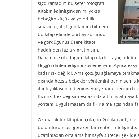
sığdıramadım bu sefer fotoğrafı.
Kitabın kalınlığından mı yoksa
bebeğim küçük ve yeterlilik
sınavına çalıştığımdan mı bilmem
bu kitap elimde dört ay süründü.
Ve gördüğünüz üzere kitabı
haddinden fazla yıpratmışım.
Daha önce okuduğum kitap ilk dört ay içindi bu is
Hogg’u dinlemediğimi söylemeliyim. Ayrıca easy b
kadar sık değildi. Ama çocuğu ağlamaya bırakma 
dışında bezsiz bebekler yöntemini benimsemiş kiş
ılımlı yaklaşımını benimsemeye karar verdim tuv
Bizimki bez değişim esnasında altını ıslatmaya 
yöntemi uygulamasam da fikir alma açısından fayd
Okunacak bir kitaptan çok çocuğu olanlar için el 
bulundurulması gereken bir rehber niteliğinde. 
uzatılmadan ortalama bir sayfa sürecek şekilde a