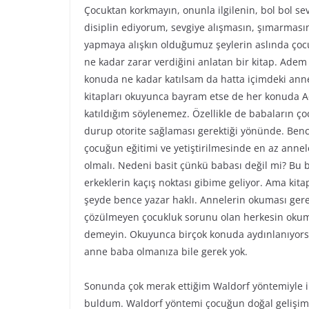
Çocuktan korkmayın, onunla ilgilenin, bol bol sev
disiplin ediyorum, sevgiye alışmasın, şımarmasın
yapmaya alışkın olduğumuz şeylerin aslında çoc
ne kadar zarar verdiğini anlatan bir kitap. Adem
konuda ne kadar katılsam da hatta içimdeki anne
kitapları okuyunca bayram etse de her konuda 
katıldığım söylenemez. Özellikle de babaların 
durup otorite sağlaması gerektiği yönünde. Ben
çocuğun eğitimi ve yetiştirilmesinde en az annel
olmalı. Nedeni basit çünkü babası değil mi? Bu 
erkeklerin kaçış noktası gibime geliyor. Ama kita
şeyde bence yazar haklı. Annelerin okuması ger
çözülmeyen çocukluk sorunu olan herkesin okum
demeyin. Okuyunca birçok konuda aydınlanıyorsunu
anne baba olmanıza bile gerek yok.
Sonunda çok merak ettiğim Waldorf yöntemiyle ilg
buldum. Waldorf yöntemi çocuğun doğal gelişim